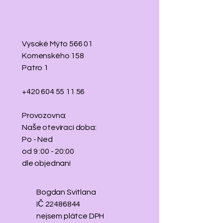
Vysoké Mýto 566 01
Komenského 158
Patro 1
+420 604 55 11 56
Provozovna:
Naše otevírací doba:
Po - Ned
od 9 :00 - 20:00
dle objednaní
Bogdan Svitlana
IČ
22486844
​nejsem plátce DPH​