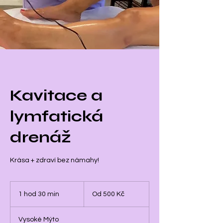
Kavitace a
lymfatická
drenáž
Krása + zdraví bez námahy!
Od
500
1 hod 30 min
1
Od 500 Kč
českých
korun
h
o
Vysoké Mýto
3