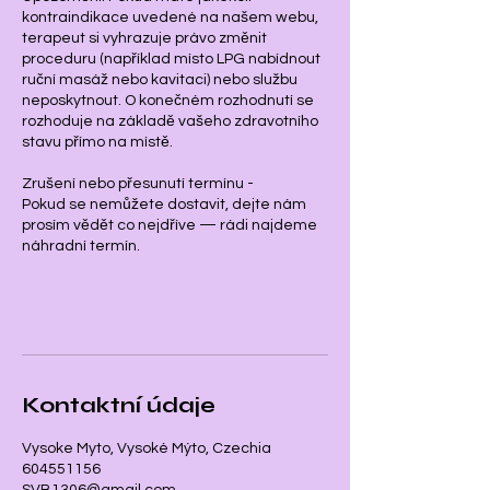
kontraindikace uvedené na našem webu,
terapeut si vyhrazuje právo změnit
proceduru (například místo LPG nabídnout
ruční masáž nebo kavitaci) nebo službu
neposkytnout. O konečném rozhodnutí se
rozhoduje na základě vašeho zdravotního
stavu přímo na místě.
Zrušení nebo přesunutí termínu -
Pokud se nemůžete dostavit, dejte nám
prosím vědět co nejdříve — rádi najdeme
náhradní termín.
Kontaktní údaje
Vysoke Myto, Vysoké Mýto, Czechia
604551156