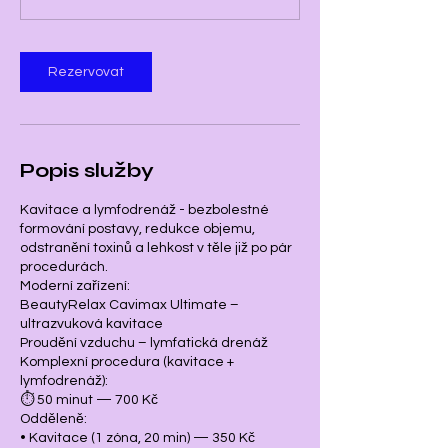
0
m
i
Rezervovat
n
Popis služby
Kavitace a lymfodrenáž - bezbolestné
formování postavy, redukce objemu,
odstranění toxinů a lehkost v těle již po pár
procedurách.
Moderní zařízení:
BeautyRelax Cavimax Ultimate –
ultrazvuková kavitace
Proudění vzduchu – lymfatická drenáž
Komplexní procedura (kavitace +
lymfodrenáž):
⏱ 50 minut — 700 Kč
Odděleně:
• Kavitace (1 zóna, 20 min) — 350 Kč