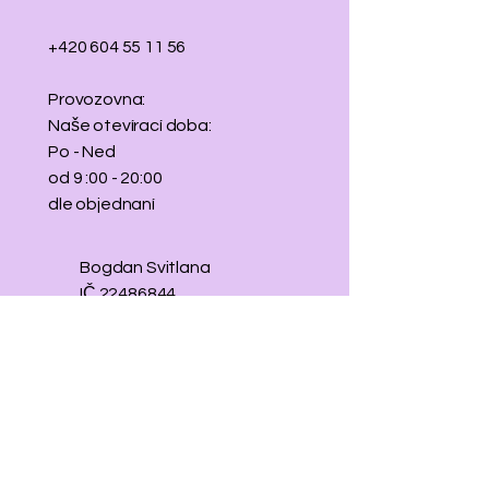
+420 604 55 11 56
Provozovna:
Naše otevírací doba:
Po - Ned
od 9 :00 - 20:00
dle objednaní
Bogdan Svitlana
IČ
22486844
​nejsem plátce DPH​