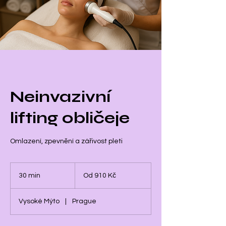
Neinvazivní
lifting obličeje
Omlazení, zpevnění a zářivost pleti
Od
910
30 min
3
Od 910 Kč
českých
korun
0
m
Vysoké Mýto
|
Prague
i
n